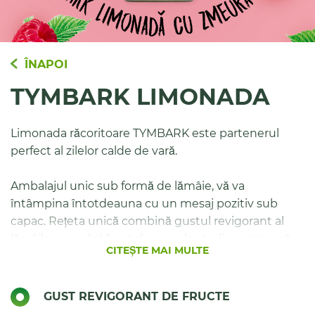
ÎNAPOI
TYMBARK LIMONADA
Limonada răcoritoare TYMBARK este partenerul
perfect al zilelor calde de vară.
Ambalajul unic sub formă de lămâie, vă va
întâmpina întotdeauna cu un mesaj pozitiv sub
capac. Rețeta unică combină gustul revigorant al
lămâilor cu cel al fructelor suculente: lime, zmeură,
CITEȘTE MAI MULTE
ananas și pepene.
Gama este completată de varianta carbogazoasă,
GUST REVIGORANT DE FRUCTE
care aduce un plus de efervescență și o experiență