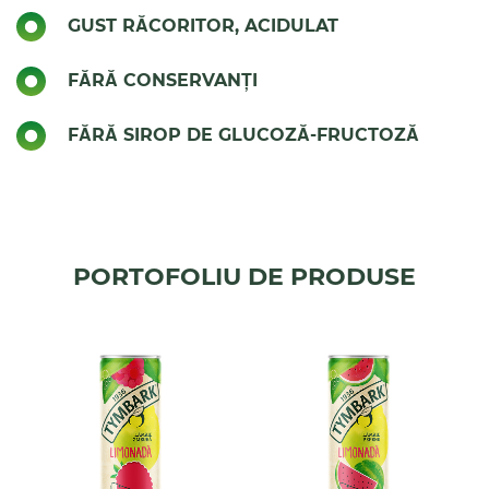
diferită de consum. Disponibilă în format doză slim
GUST RĂCORITOR, ACIDULAT
de 330 ml, este ușor de luat oriunde și potrivită
pentru momentele în care îți dorești ceva fresh.
FĂRĂ CONSERVANȚI
FĂRĂ SIROP DE GLUCOZĂ-FRUCTOZĂ
PORTOFOLIU DE PRODUSE