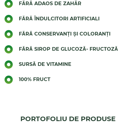
FĂRĂ ADAOS DE ZAHĂR
vitamine și contribuie la sănătatea și starea ta de
bine.
FĂRĂ ÎNDULCITORI ARTIFICIALI
FĂRĂ CONSERVANȚI ȘI COLORANȚI
FĂRĂ SIROP DE GLUCOZĂ- FRUCTOZĂ
SURSĂ DE VITAMINE
100% FRUCT
PORTOFOLIU DE PRODUSE