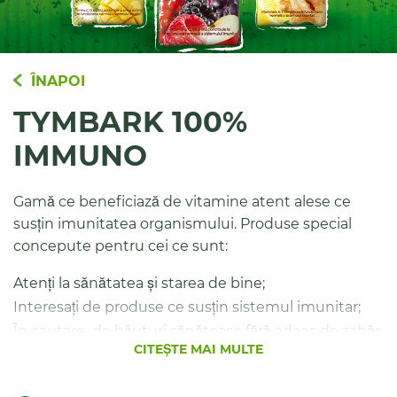
ÎNAPOI
TYMBARK 100%
IMMUNO
Gamă ce beneficiază de vitamine atent alese ce
susțin imunitatea organismului. Produse special
concepute pentru cei ce sunt:
Atenți la sănătatea și starea de bine;
Interesați de produse ce susțin sistemul imunitar;
În cautare de băuturi sănătoase fără adaos de zahăr
și pline de vitamine.
CITEȘTE MAI MULTE
Tymbark 100% Immuno 1l conține o sursă variată de