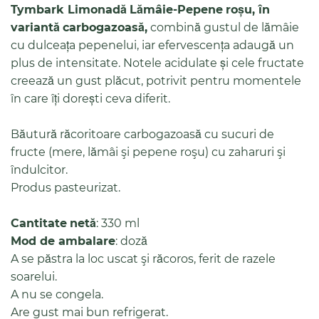
Tymbark
Limonadă
Lămâie-Pepene
roșu
,
în
variantă
carbogazoasă
,
combină gustul de lămâie
cu dulceața pepenelui, iar efervescența adaugă un
plus de intensitate. Notele acidulate și cele fructate
creează un gust plăcut, potrivit pentru momentele
în care îți dorești ceva diferit.
Băutură răcoritoare carbogazoasă cu sucuri de
fructe (mere, lămâi şi pepene roşu) cu zaharuri şi
îndulcitor.
Produs pasteurizat.
Cantitate
netă
: 330 ml
Mod de ambalare
: doză
A se păstra la loc uscat şi răcoros, ferit de razele
soarelui.
A nu se congela.
Are gust mai bun refrigerat.