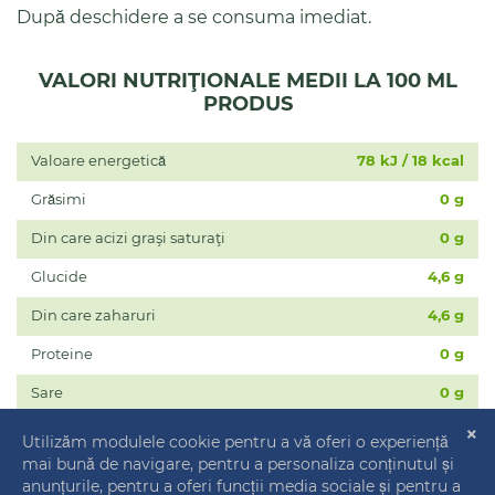
După deschidere a se consuma imediat.
VALORI NUTRIŢIONALE MEDII LA 100 ML
PRODUS
Valoare energetică
78 kJ / 18 kcal
Grăsimi
0 g
Din care acizi graşi saturaţi
0 g
Glucide
4,6 g
Din care zaharuri
4,6 g
Proteine
0 g
Sare
0 g
* VNR – Valoarea Nutriţională de Referinţă