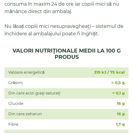
consuma în maxim 24 de ore iar copiii mici să nu
mănânce direct din ambalaj.
Nu lăsați copiii mici nesupravegheaţi – sistemul de
închidere al ambalajului poate fi înghițit.
VALORI NUTRIŢIONALE MEDII LA 100 G
PRODUS
Valoare energetică
319 kJ / 75 kcal
Grăsimi
< 0,5 g
Din care acizi graşi saturaţi
< 0,1 g
Glucide
16 g
Din care zaharuri
16 g
Fibre
1,7 g