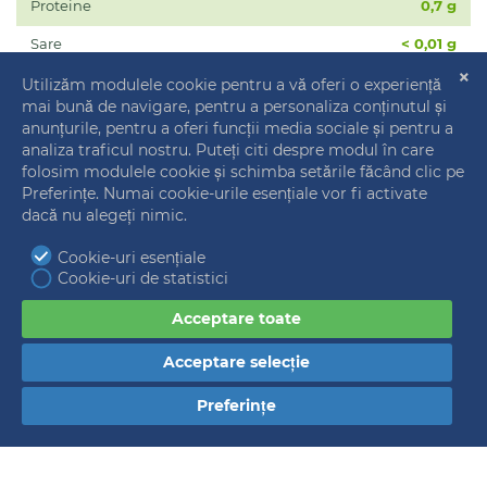
Proteine
0,7 g
Sare
< 0,01 g
Vitamina C
12 mg (15% VNR*)
*%VNR – Valoarea Nutriţională de Referinţă
CONTACT
S.C. MASPEX ROMANIA S.R.L.
Str.Stefan cel Mare nr.38-40
Valenii de Munte, Jud.Prahova [
harta
]
ARATĂ TOATE AROMELE