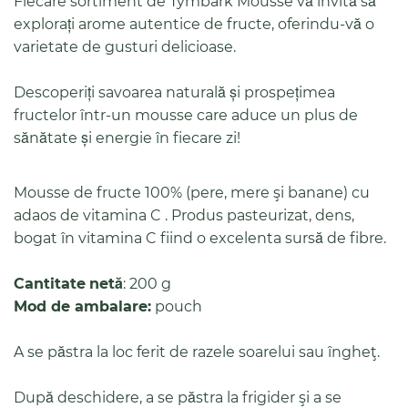
Fiecare sortiment de Tymbark Mousse vă invită să
explorați arome autentice de fructe, oferindu-vă o
varietate de gusturi delicioase.
Descoperiți savoarea naturală și prospețimea
fructelor într-un mousse care aduce un plus de
sănătate și energie în fiecare zi!
Mousse de fructe 100% (pere, mere şi banane) cu
adaos de vitamina C . Produs pasteurizat, dens,
bogat în vitamina C fiind o excelenta sursă de fibre.
Cantitate
netă
: 200 g
Mod de
ambalare
:
pouch
A se păstra la loc ferit de razele soarelui sau îngheţ.
După deschidere, a se păstra la frigider şi a se